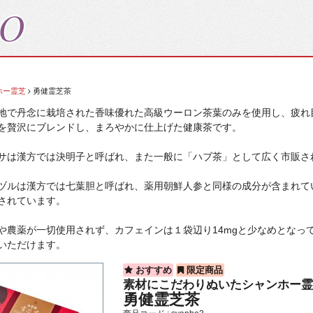
ホー霊芝
勇健霊芝茶
地で丹念に栽培された香味優れた高級ウーロン茶葉のみを使用し、疲れ
を贅沢にブレンドし、まろやかに仕上げた健康茶です。
サは漢方では決明子と呼ばれ、また一般に「ハブ茶」として広く市販さ
ヅルは漢方では七葉胆と呼ばれ、薬用朝鮮人参と同様の成分が含まれて
されています。
や農薬が一切使用されず、カフェインは１袋辺り14mgと少なめとなっ
いただけます。
おすすめ
限定商品
素材にこだわりぬいたシャンホー
勇健霊芝茶