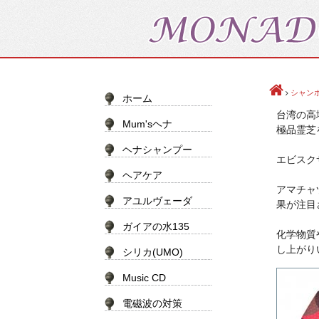
シャン
ホーム
台湾の高
Mum'sヘナ
極品霊芝
ヘナシャンプー
エビスク
ヘアケア
アマチャ
アユルヴェーダ
果が注目
ガイアの水135
化学物質
し上がり
シリカ(UMO)
Music CD
電磁波の対策