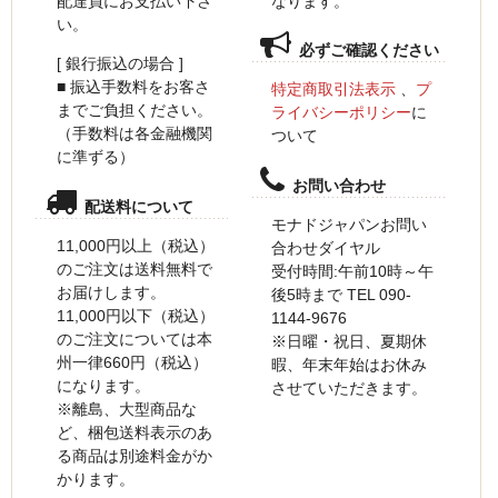
なります。
配達員にお支払い下さ
い。
必ずご確認ください
[ 銀行振込の場合 ]
■ 振込手数料をお客さ
特定商取引法表示
、
プ
までご負担ください。
ライバシーポリシー
に
（手数料は各金融機関
ついて
に準ずる）
お問い合わせ
配送料について
モナドジャパンお問い
11,000円以上（税込）
合わせダイヤル
のご注文は送料無料で
受付時間:午前10時～午
お届けします。
後5時まで TEL 090-
11,000円以下（税込）
1144-9676
のご注文については本
※日曜・祝日、夏期休
州一律660円（税込）
暇、年末年始はお休み
になります。
させていただきます。
※離島、大型商品な
ど、梱包送料表示のあ
る商品は別途料金がか
かります。