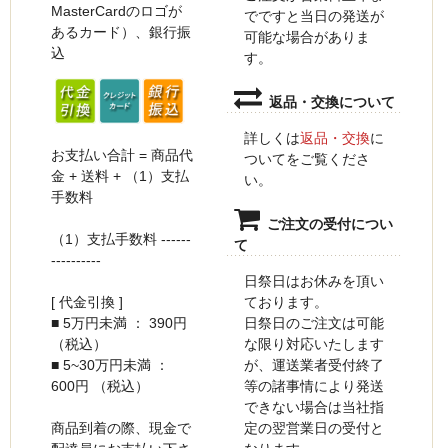
MasterCardのロゴが
でですと当日の発送が
あるカード）、銀行振
可能な場合がありま
込
す。
返品・交換について
詳しくは
返品・交換
に
お支払い合計 = 商品代
ついてをご覧くださ
金 + 送料 + （1）支払
い。
手数料
ご注文の受付につい
（1）支払手数料 ------
て
----------
日祭日はお休みを頂い
ております。
[ 代金引換 ]
日祭日のご注文は可能
■ 5万円未満 ： 390円
な限り対応いたします
（税込）
が、運送業者受付終了
■ 5~30万円未満 ：
等の諸事情により発送
600円 （税込）
できない場合は当社指
定の翌営業日の受付と
商品到着の際、現金で