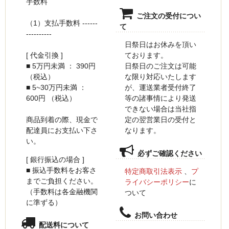
手数料
ご注文の受付につい
（1）支払手数料 ------
て
----------
日祭日はお休みを頂い
ております。
[ 代金引換 ]
日祭日のご注文は可能
■ 5万円未満 ： 390円
な限り対応いたします
（税込）
が、運送業者受付終了
■ 5~30万円未満 ：
等の諸事情により発送
600円 （税込）
できない場合は当社指
定の翌営業日の受付と
商品到着の際、現金で
なります。
配達員にお支払い下さ
い。
必ずご確認ください
[ 銀行振込の場合 ]
■ 振込手数料をお客さ
特定商取引法表示
、
プ
までご負担ください。
ライバシーポリシー
に
（手数料は各金融機関
ついて
に準ずる）
お問い合わせ
配送料について